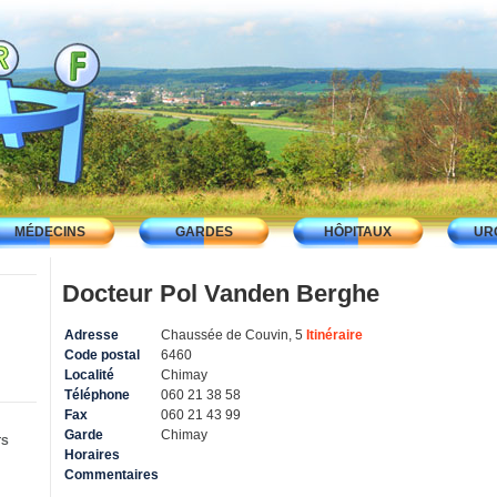
MÉDECINS
GARDES
HÔPITAUX
UR
Docteur Pol Vanden Berghe
Adresse
Chaussée de Couvin, 5
Itinéraire
Code postal
6460
Localité
Chimay
Téléphone
060 21 38 58
Fax
060 21 43 99
Garde
Chimay
TS
Horaires
Commentaires