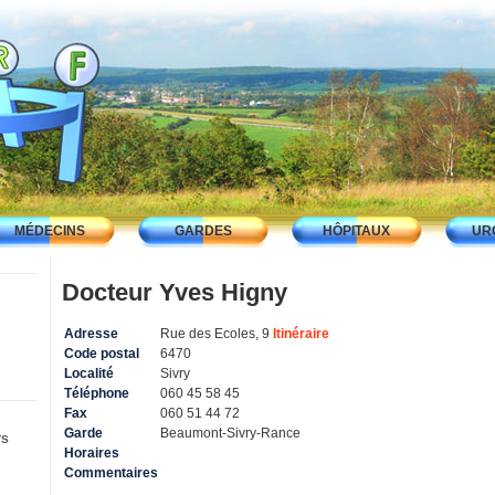
MÉDECINS
GARDES
HÔPITAUX
UR
Docteur Yves Higny
Adresse
Rue des Ecoles, 9
Itinéraire
Code postal
6470
Localité
Sivry
Téléphone
060 45 58 45
Fax
060 51 44 72
Garde
Beaumont-Sivry-Rance
TS
Horaires
Commentaires